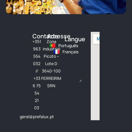
Contacts
Adresse
Langue
+351
Zona
Português
963
industrial
Français
554
Picoto –
032
Lote D
//
3640-100
+33
FERREIRIM
6 75
SRN
54
21
03
geral@prefalux.pt