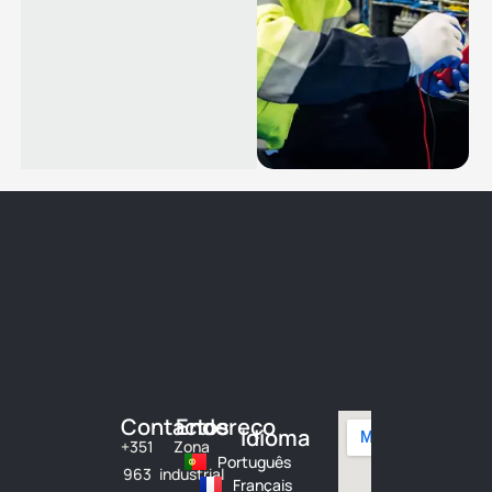
Contactos
Endereço
Idioma
+351
Zona
Português
963
industrial
Français