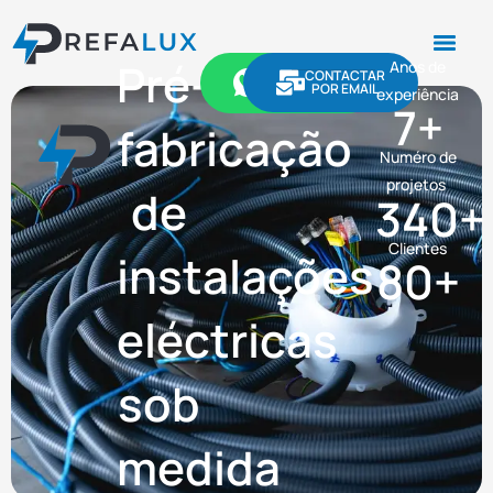
Pré-
Anos de
CONTACTAR
PEDIR
POR EMAIL
ORCAMENTO
experiência
7
+
fabricação
Numéro de
projetos
de
340
+
Clientes
instalações
80
+
eléctricas
sob
medida