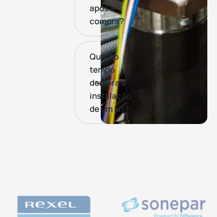
após a
compra?
Quanto
tempo
demora a
instalação
de um kit?