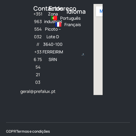
Contactos
Endereço
Idioma
+351
Zona
Português
963
industrial
Français
554
Picoto –
032
Lote D
//
3640-100
+33
FERREIRIM
6 75
SRN
54
21
03
geral@prefalux.pt
GDPR
Termos e condições