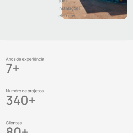
suas
instalações
elétricas.
Anos de experiência
7
+
Numéro de projetos
340
+
Clientes
80
+