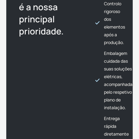
Controlo
é a nossa
rigoroso
principal
dos
elementos
prioridade.
após a
produção.
Embalagem
cuidada das
suas soluções
elétricas,
acompanhadas
pelo respetivo
plano de
instalação.
Entrega
rápida
diretamente