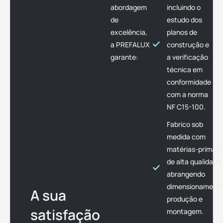
abordagem
incluindo o
de
estudo dos
excelência,
planos de
a PREFALUX
construção e
garante:
a verificação
técnica em
conformidade
com a norma
NF C15-100.
Fabrico sob
medida com
matérias-primas
de alta qualidade,
abrangendo
dimensionamento
A sua
produção e
satisfação
montagem.